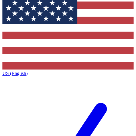
US (English)