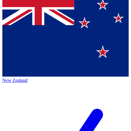
New Zealand