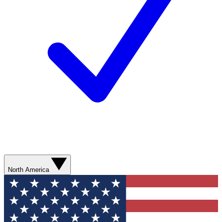
North America