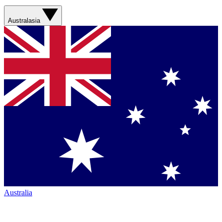
Australasia
Australia