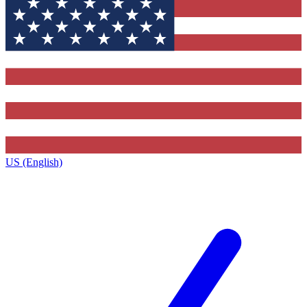
US (English)