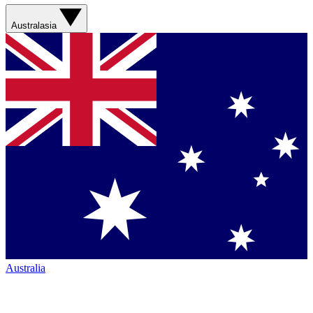
Australasia
Australia