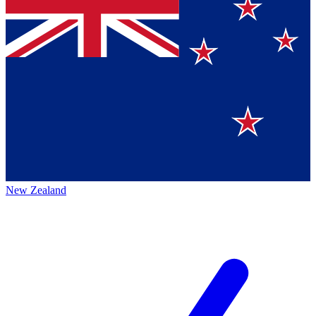
New Zealand