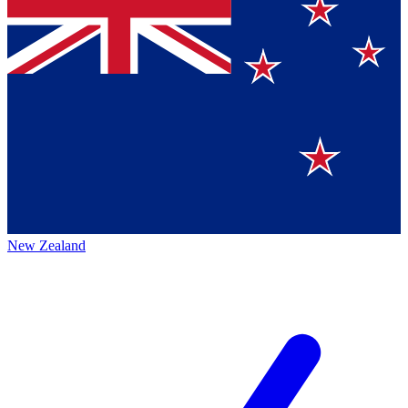
New Zealand