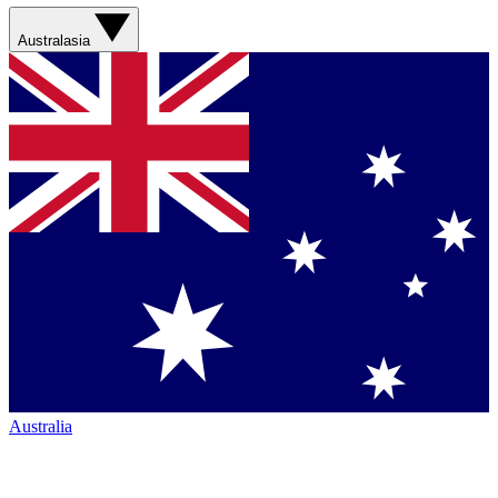
Australasia
Australia