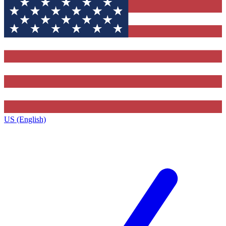
US (English)