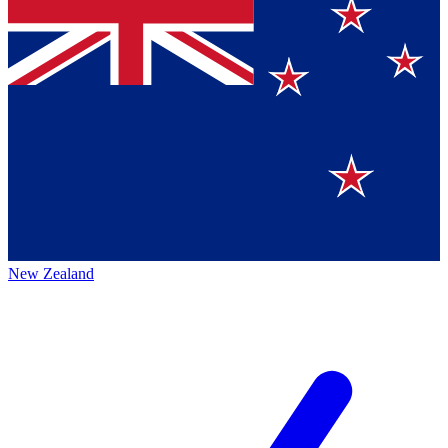
New Zealand