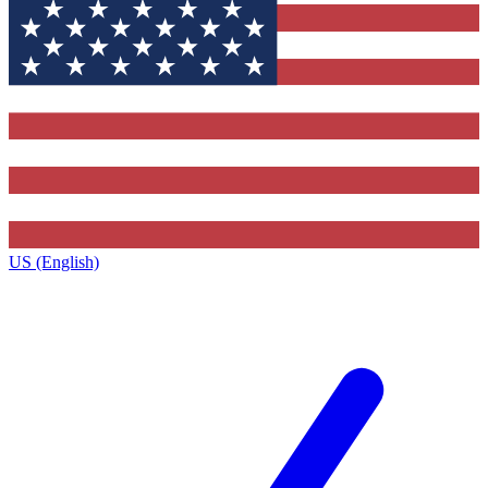
US (English)