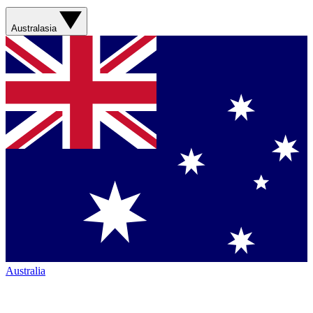
Australasia
Australia