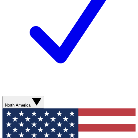
North America