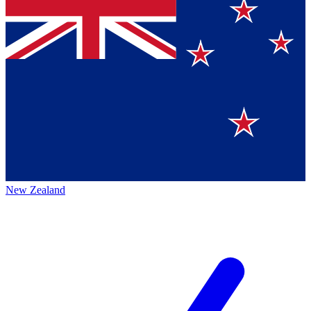
New Zealand