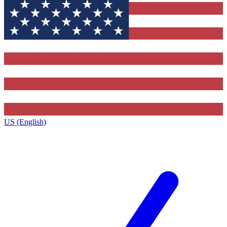
US (English)