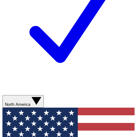
North America