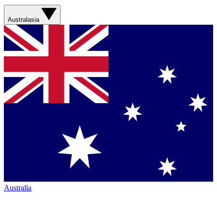
Australasia
Australia