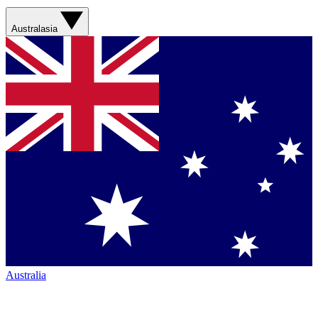
Australasia
Australia