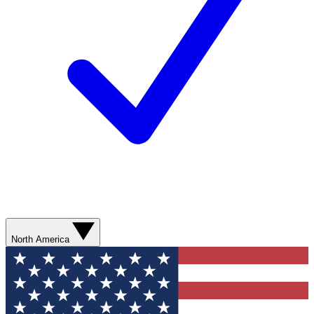
North America