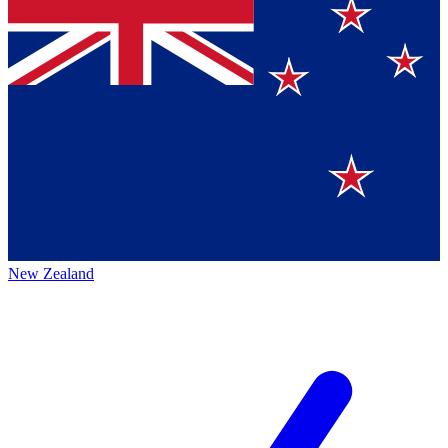
New Zealand