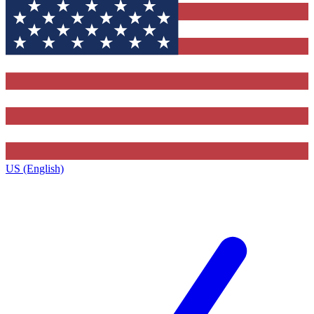
US (English)