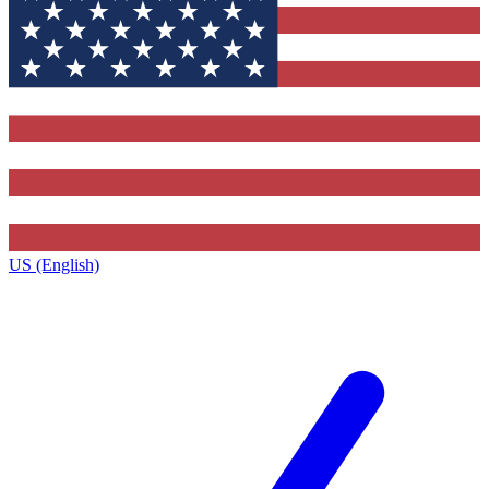
US (English)