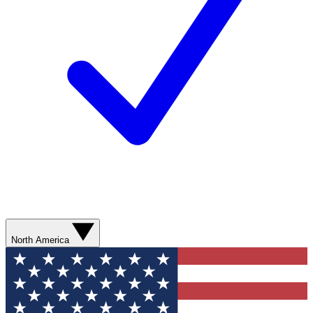
North America