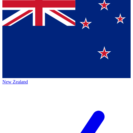
New Zealand