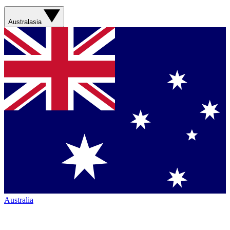
Australasia
Australia