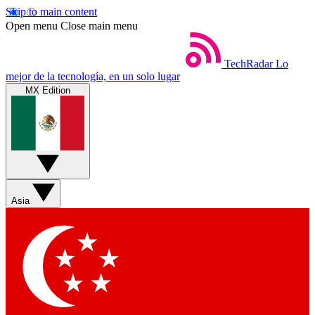
Skip to main content
Open menu
Close main menu
TechRadar
Lo
mejor de la tecnología, en un solo lugar
MX Edition
Asia