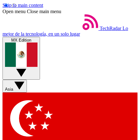
Skip to main content
Open menu
Close main menu
TechRadar
Lo
mejor de la tecnología, en un solo lugar
MX Edition
Asia