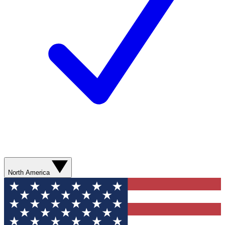
North America