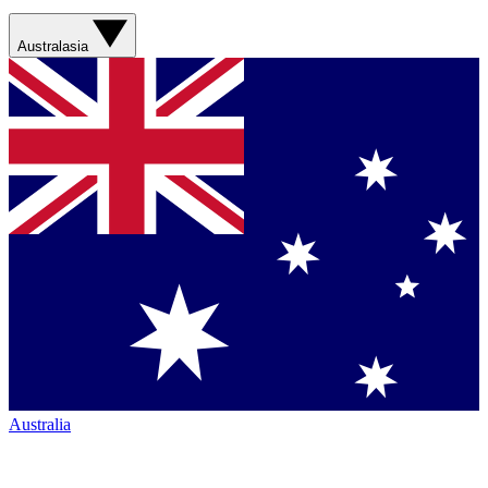
Australasia
Australia