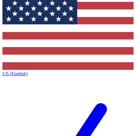
US (English)