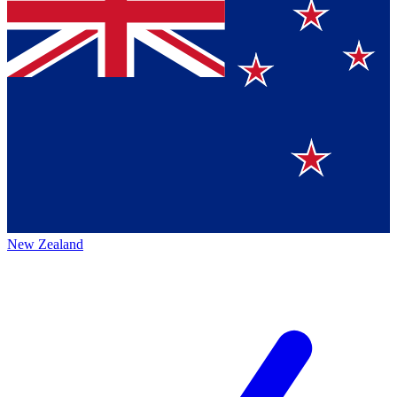
New Zealand