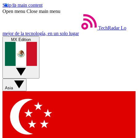
Skip to main content
Open menu
Close main menu
TechRadar
Lo
mejor de la tecnología, en un solo lugar
MX Edition
Asia