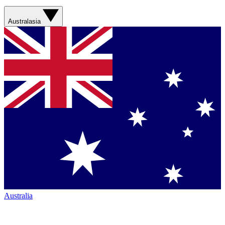
Australasia
Australia