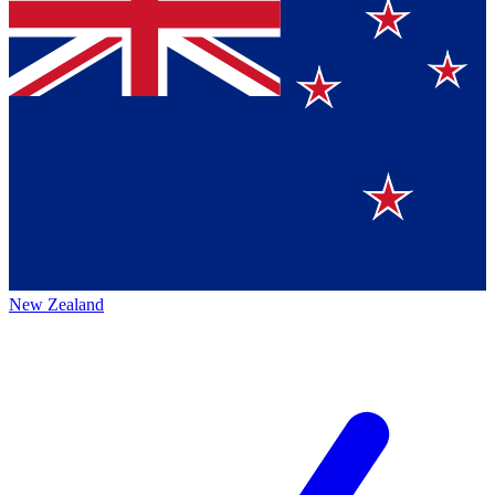
New Zealand