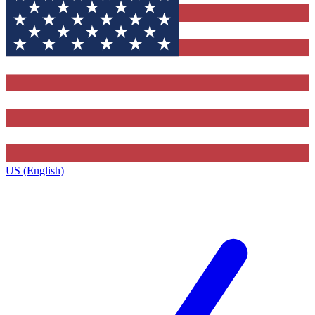
US (English)