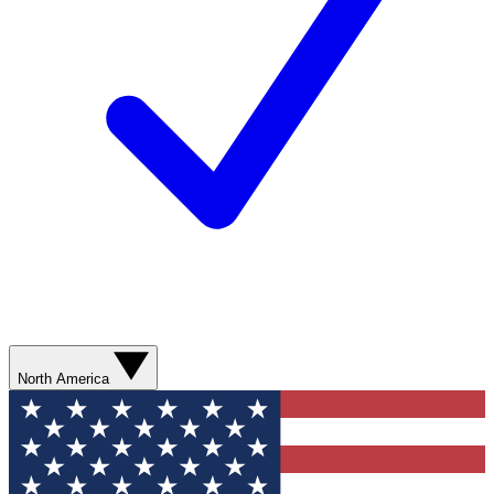
North America