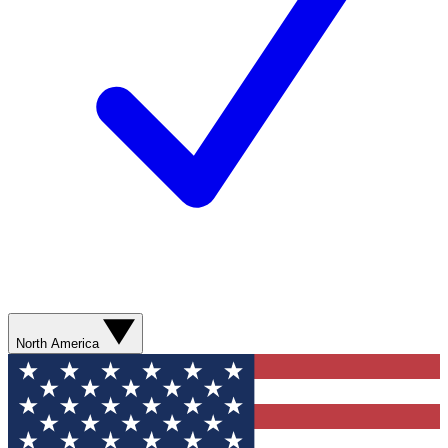
North America