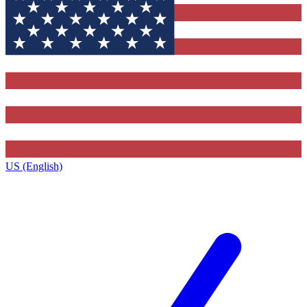
US (English)