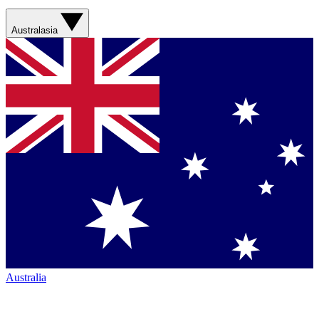
Australasia
Australia