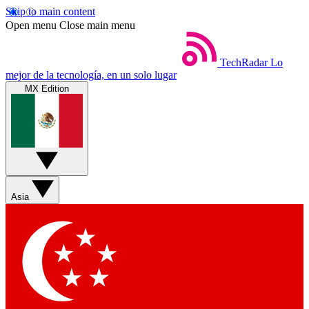
Skip to main content
Open menu
Close main menu
TechRadar
Lo
mejor de la tecnología, en un solo lugar
MX Edition
Asia