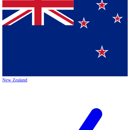
New Zealand