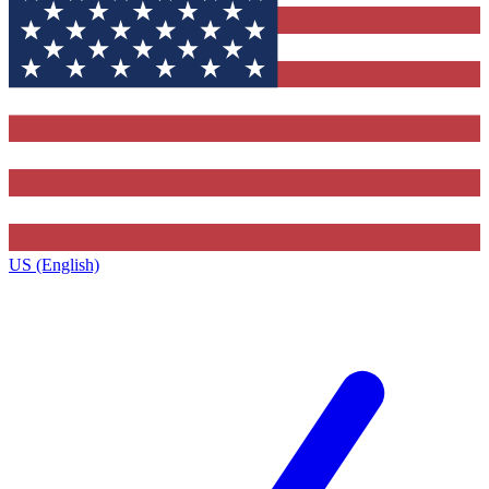
US (English)