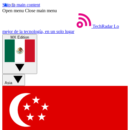
Skip to main content
Open menu
Close main menu
TechRadar
Lo
mejor de la tecnología, en un solo lugar
MX Edition
Asia