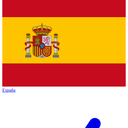
España