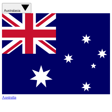
Australasia
Australia