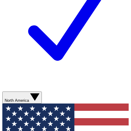
North America