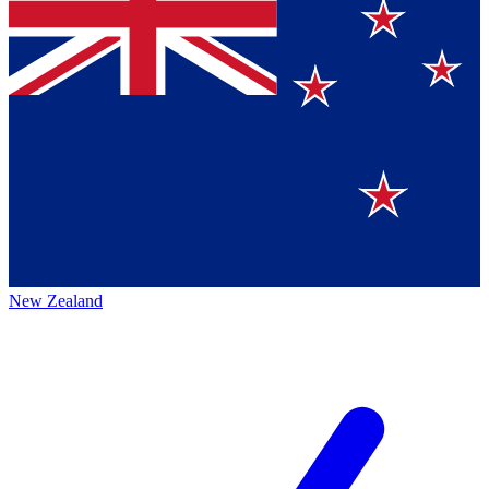
New Zealand