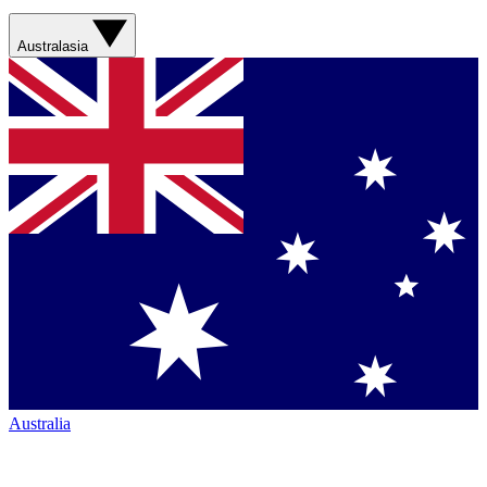
Australasia
Australia