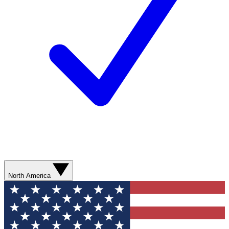
North America