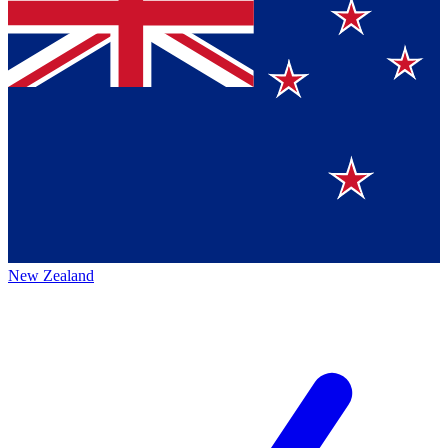
New Zealand