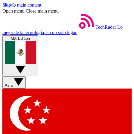
Skip to main content
Open menu
Close main menu
TechRadar
Lo
mejor de la tecnología, en un solo lugar
MX Edition
Asia