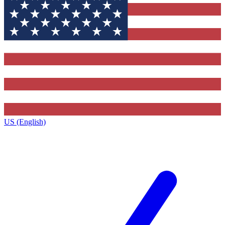
US (English)