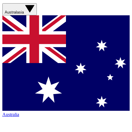
Australasia
Australia