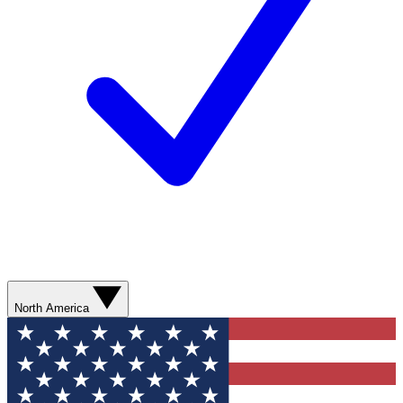
North America