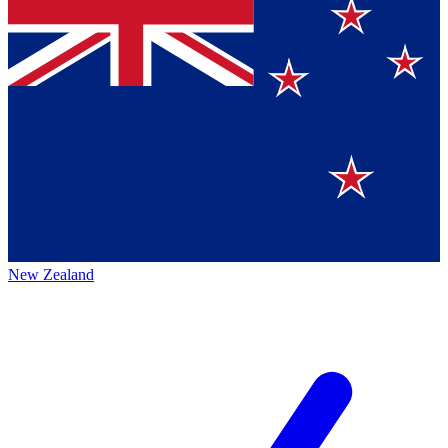
New Zealand