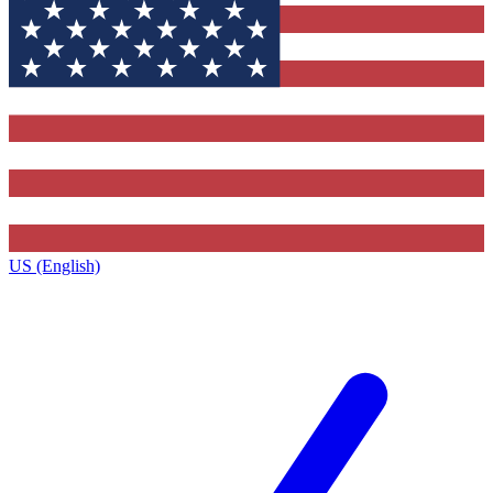
US (English)