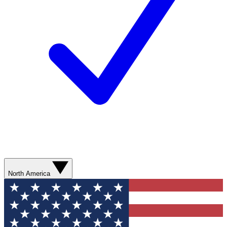
North America