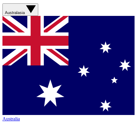
Australasia
Australia