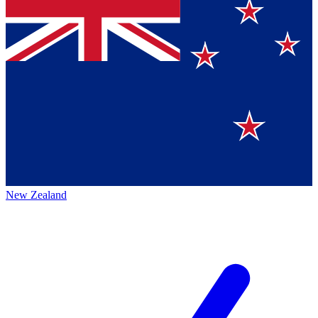
New Zealand