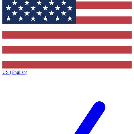
US (English)