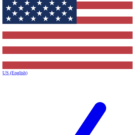
US (English)