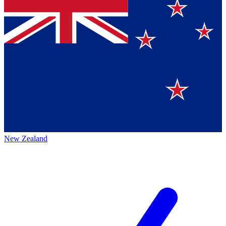
New Zealand