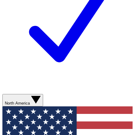
North America