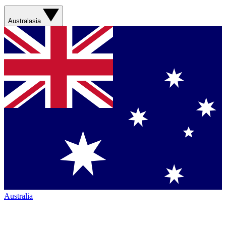
Australasia
Australia