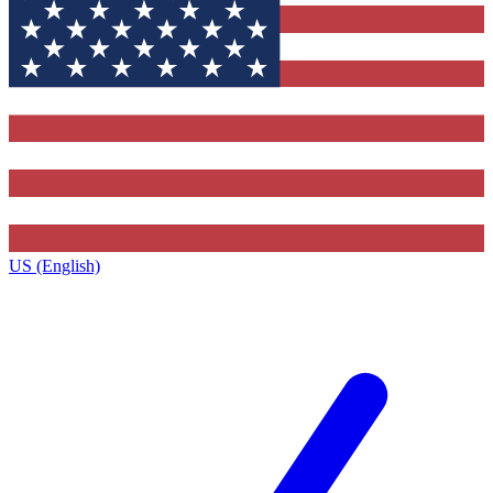
US (English)