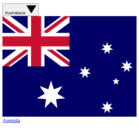
Australasia
Australia