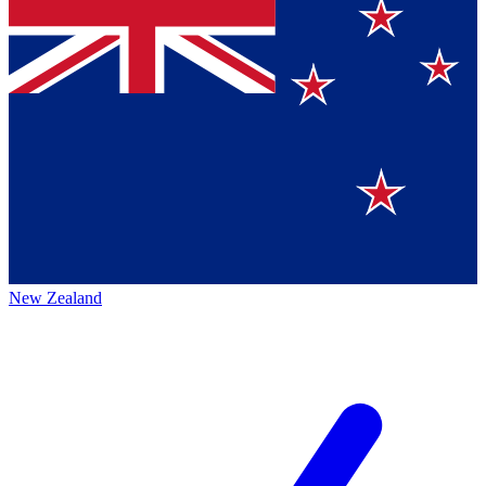
New Zealand