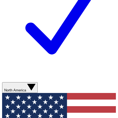
North America