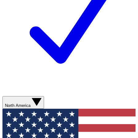
North America