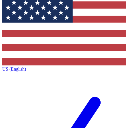
US (English)