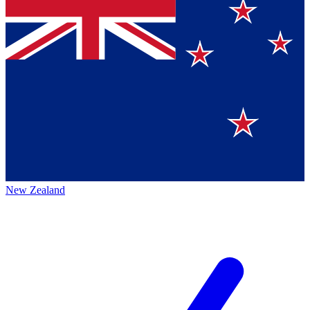
New Zealand