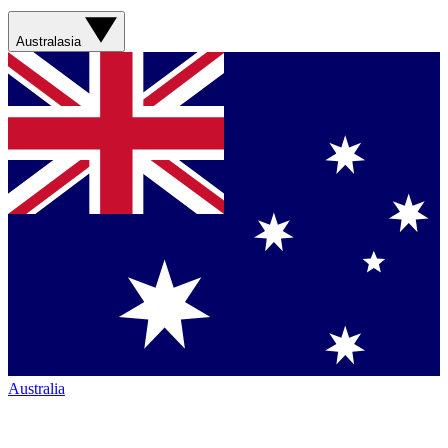
Australasia
Australia