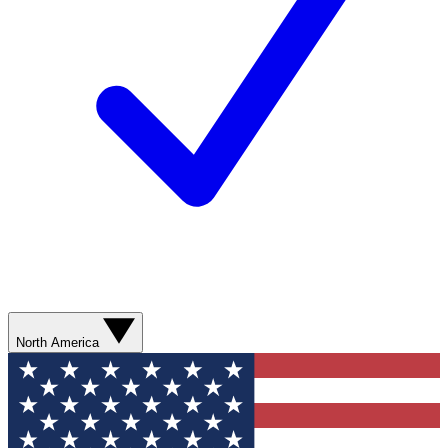
North America