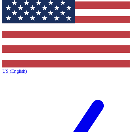
US (English)