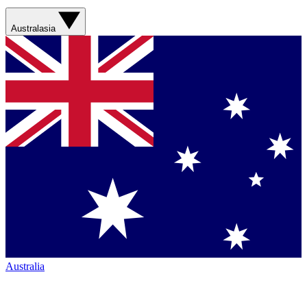
Australasia
Australia