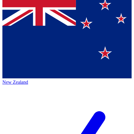
New Zealand