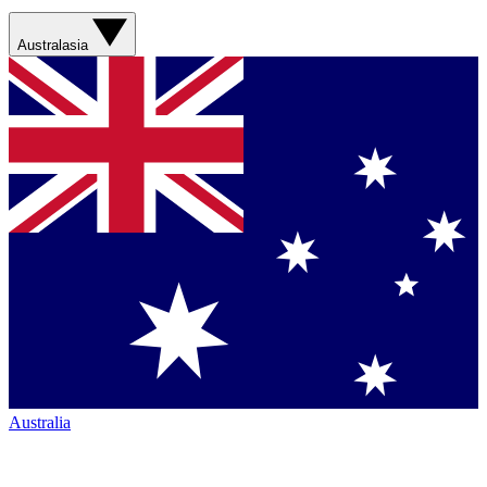
Australasia
Australia