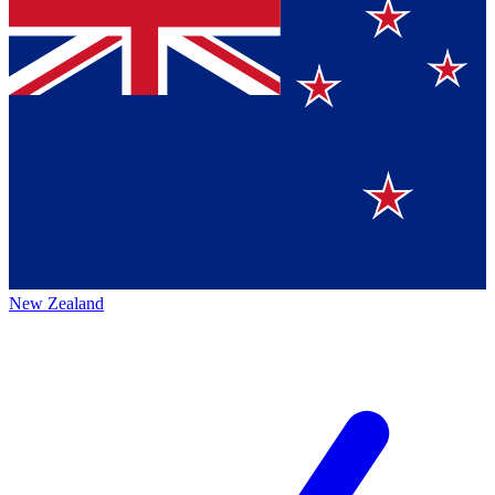
New Zealand