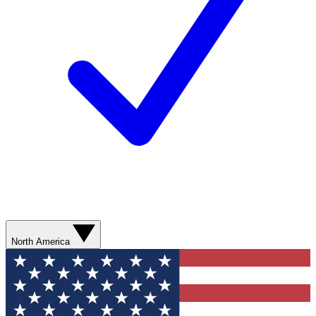
North America