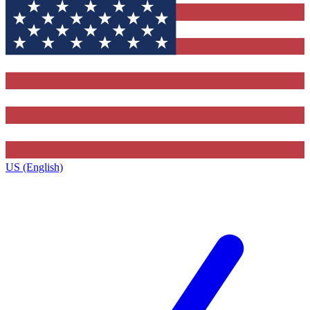
US (English)