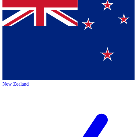
New Zealand