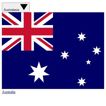
Australasia
Australia