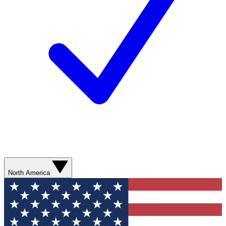
North America