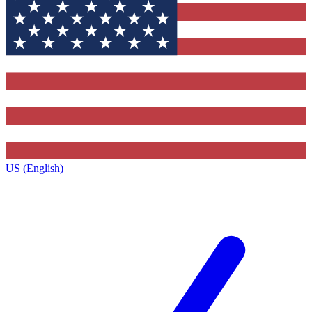
US (English)