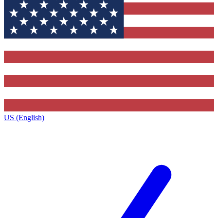
US (English)