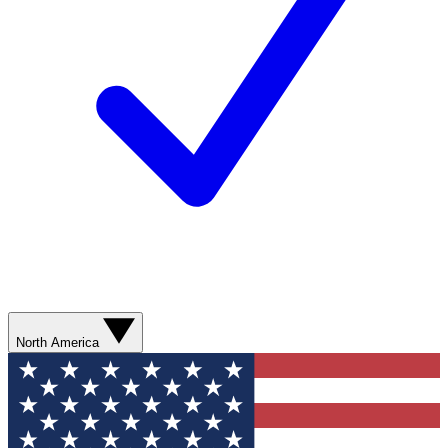
North America