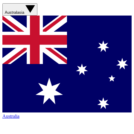
Australasia
Australia