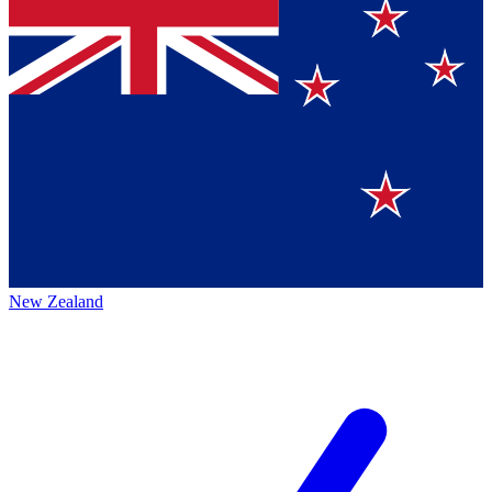
New Zealand