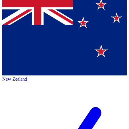
New Zealand