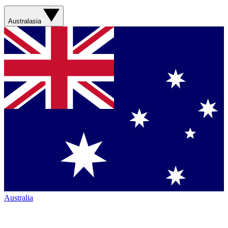
Australasia
Australia