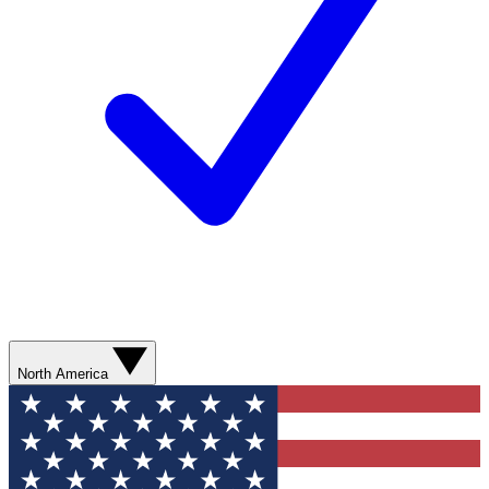
North America