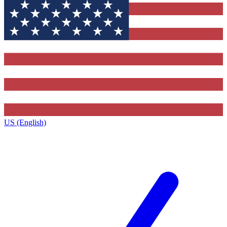
US (English)