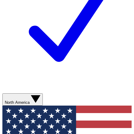
North America