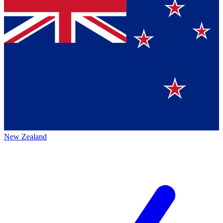
New Zealand