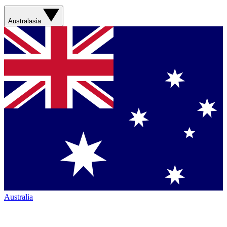
Australasia
Australia