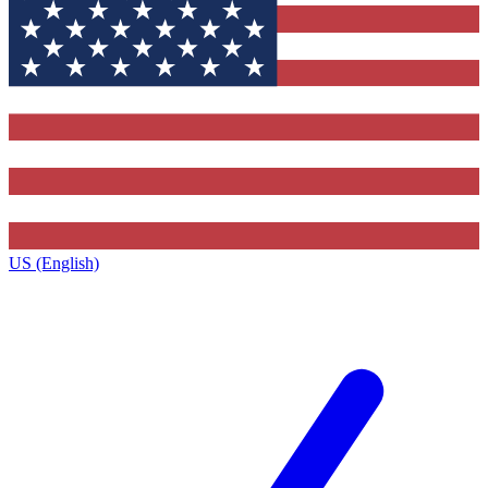
US (English)