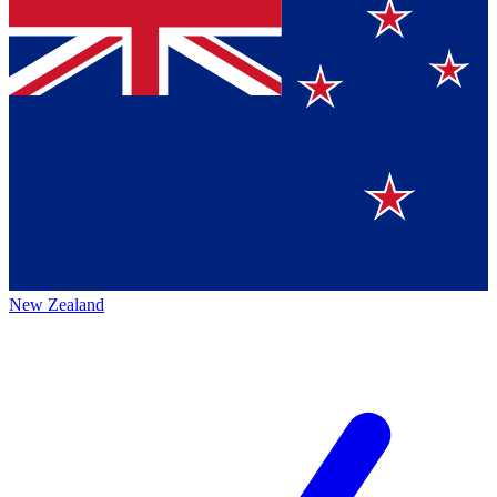
New Zealand