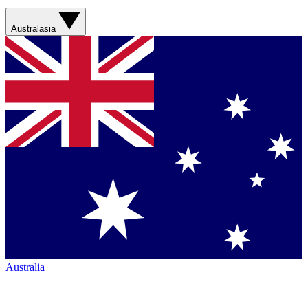
Australasia
Australia