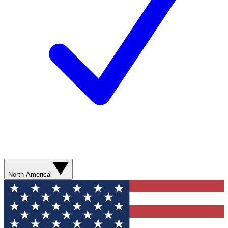
North America