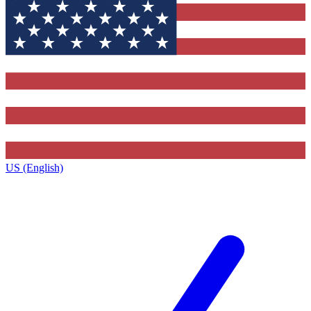
US (English)