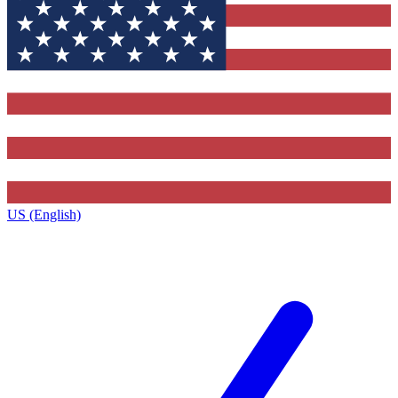
US (English)