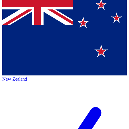
New Zealand