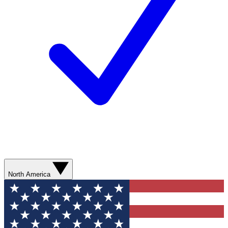
North America