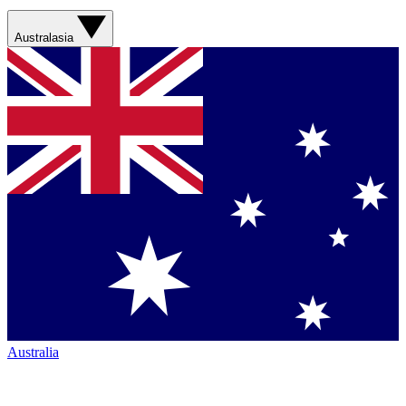
Australasia
Australia