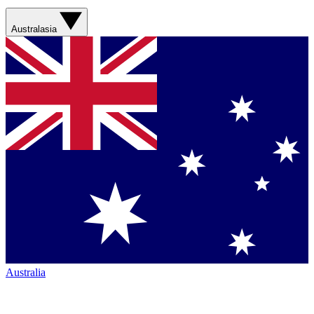
Australasia
Australia