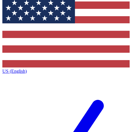
US (English)