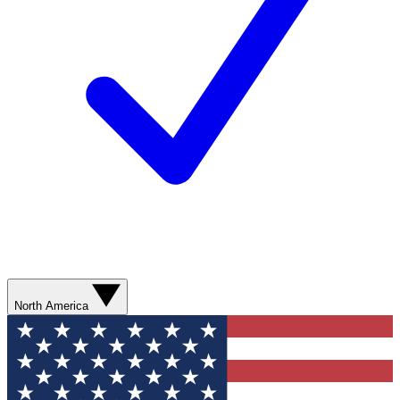
North America