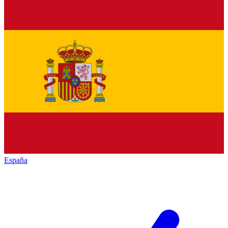
España