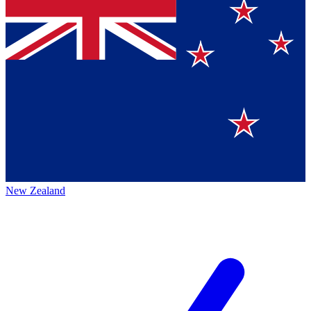
New Zealand