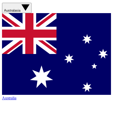
Australasia
Australia