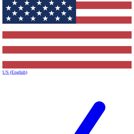
US (English)