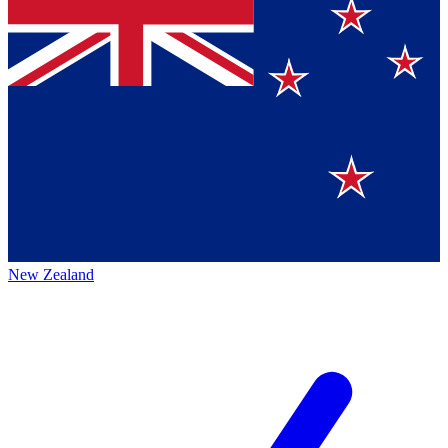
New Zealand