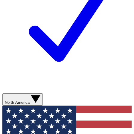
North America