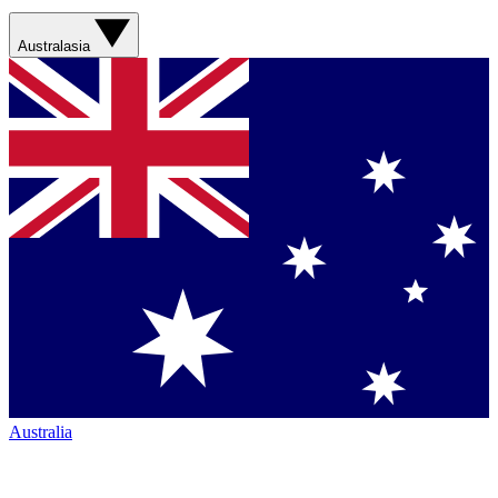
Australasia
Australia