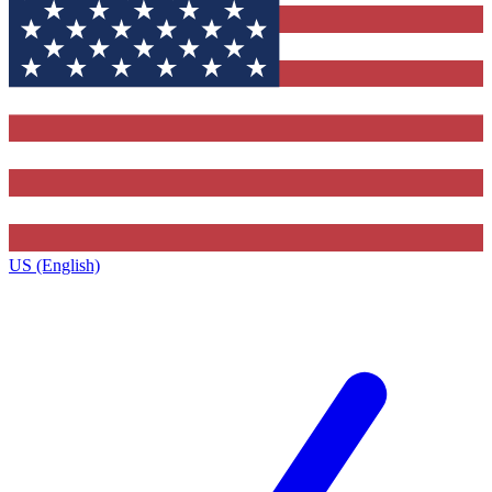
US (English)