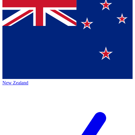
New Zealand