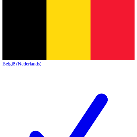
België (Nederlands)