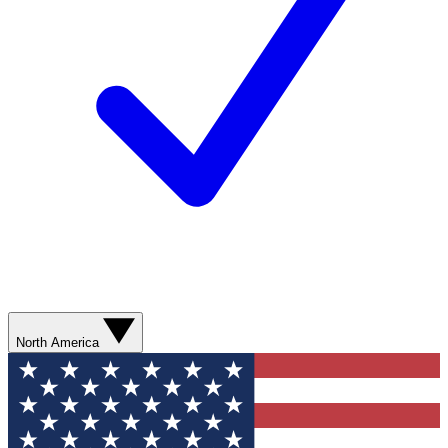
North America