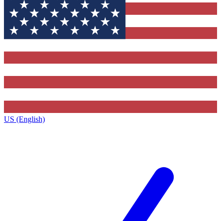
US (English)