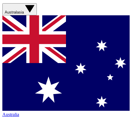
Australasia
Australia