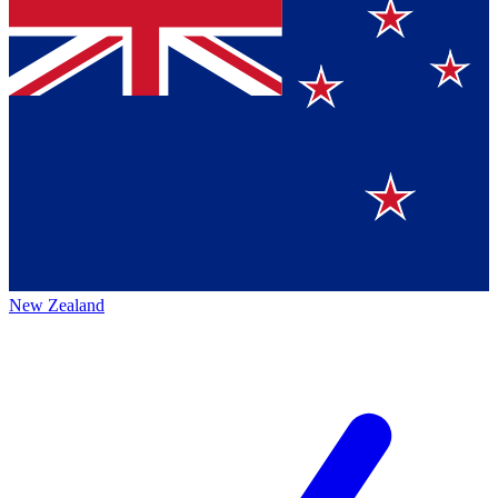
New Zealand