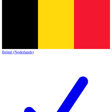
België (Nederlands)