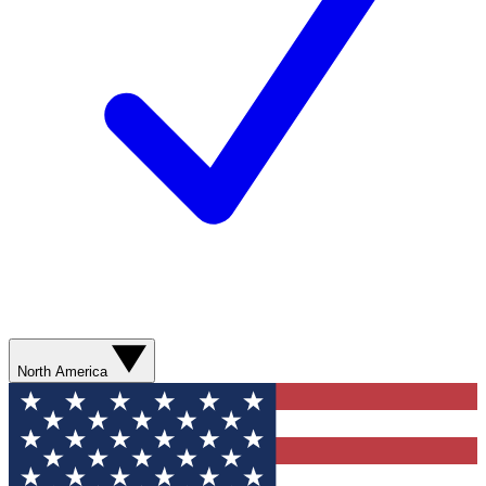
North America