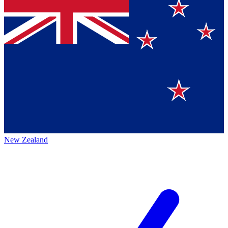
New Zealand