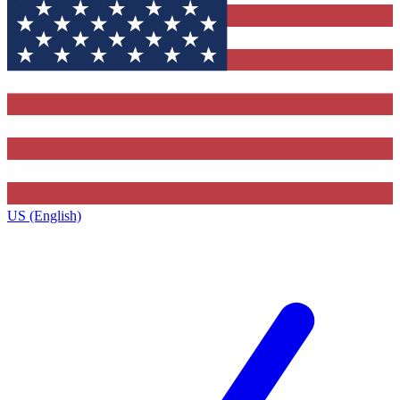
US (English)