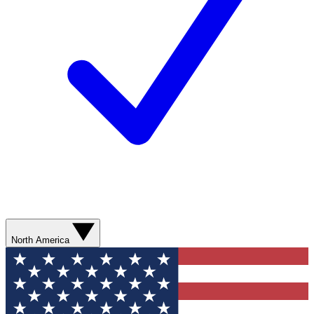
North America