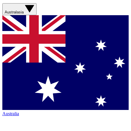
Australasia
Australia