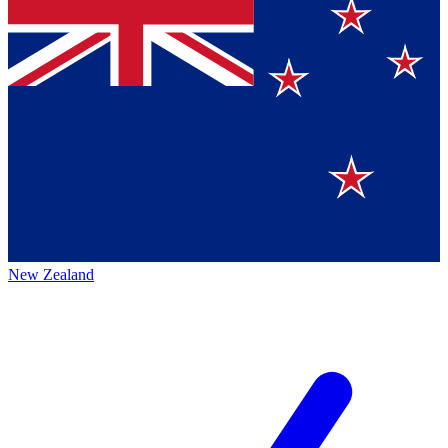
New Zealand