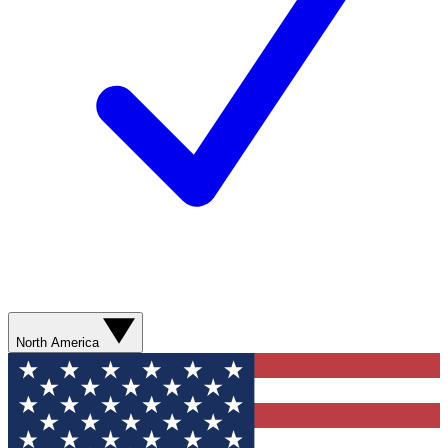
North America