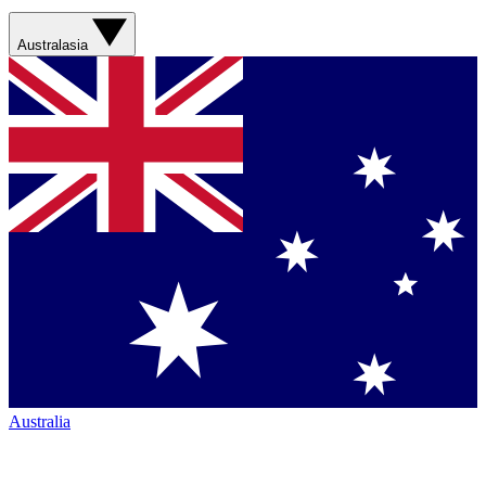
Australasia
Australia