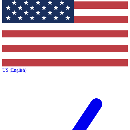
US (English)