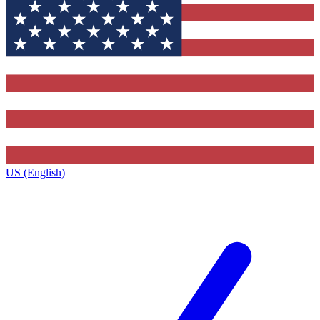
US (English)