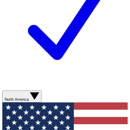
North America