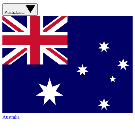
Australasia
Australia