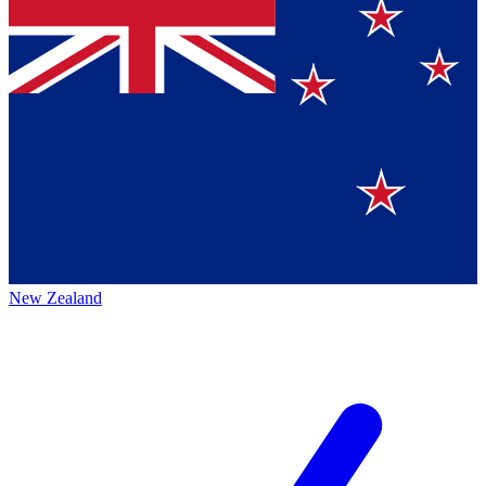
New Zealand