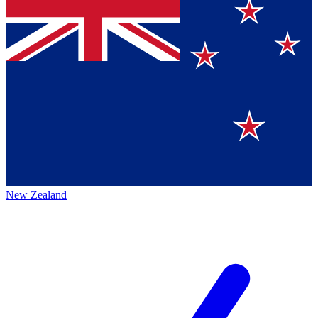
New Zealand