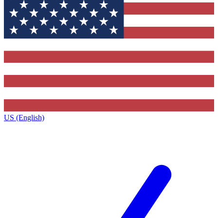
US (English)