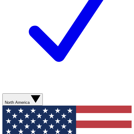
North America