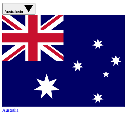
Australasia
Australia