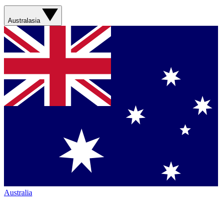
Australasia
Australia