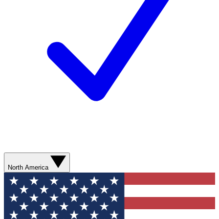
North America