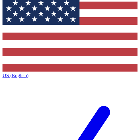
US (English)