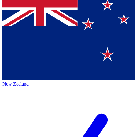
New Zealand