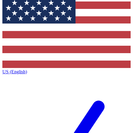
US (English)