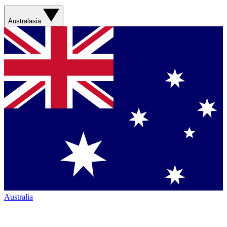
Australasia
Australia