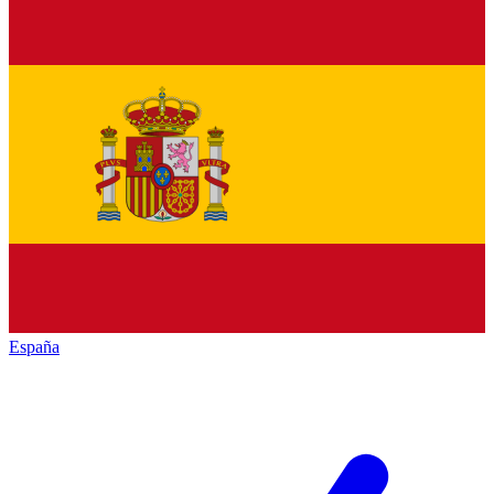
España