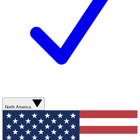
North America