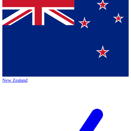
New Zealand