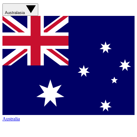
Australasia
Australia