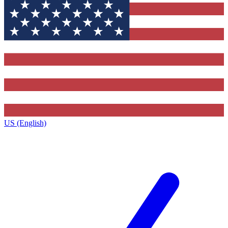
US (English)