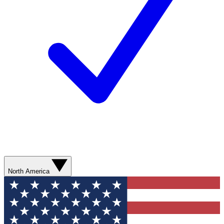
North America