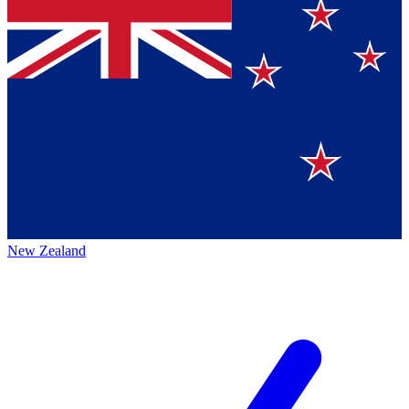
New Zealand