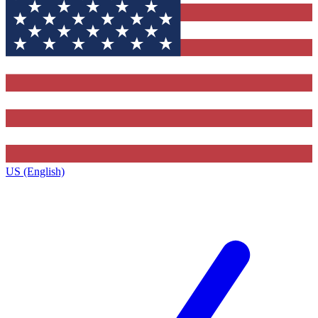
US (English)