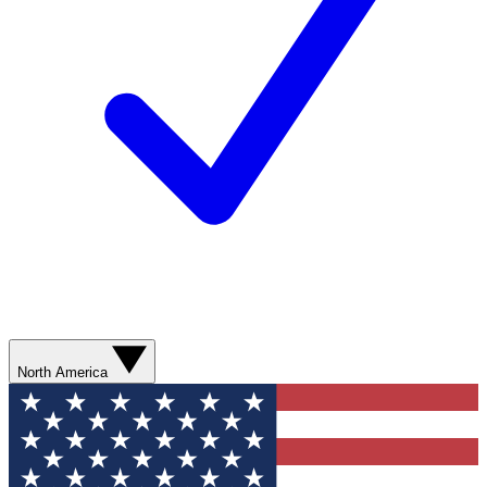
North America