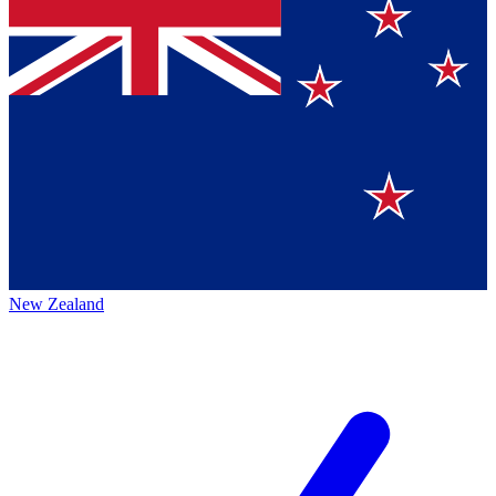
New Zealand