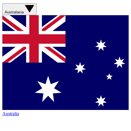
Australasia
Australia