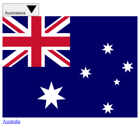
Australasia
Australia