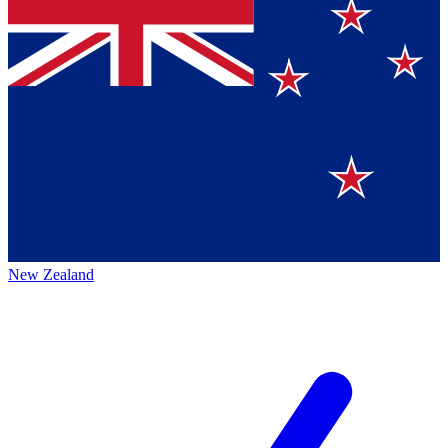
New Zealand