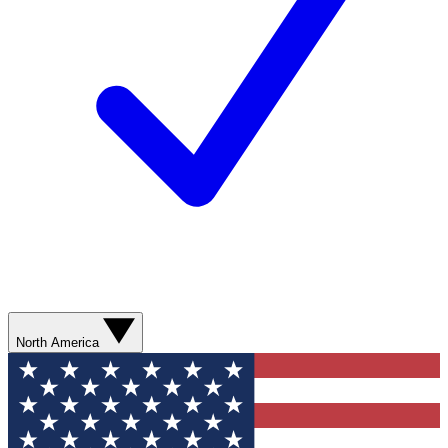
North America