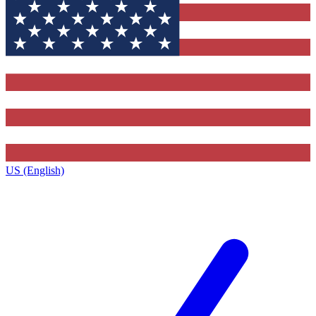
US (English)