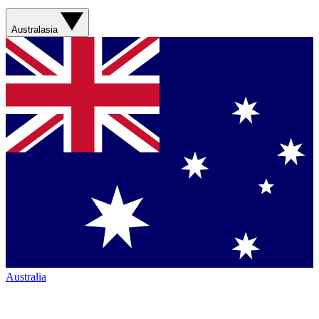
Australasia
Australia