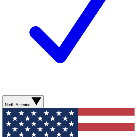
North America