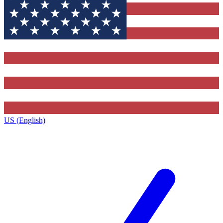
US (English)