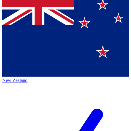
New Zealand