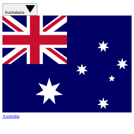
Australasia
Australia