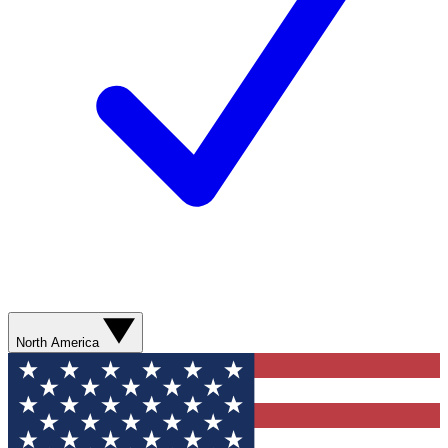
North America