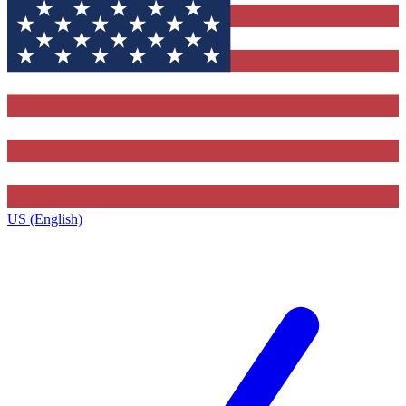
US (English)