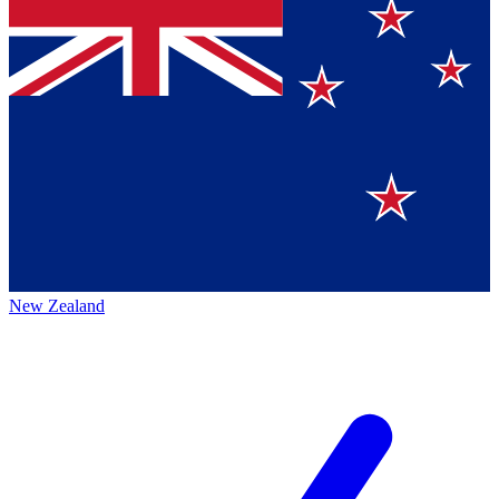
New Zealand