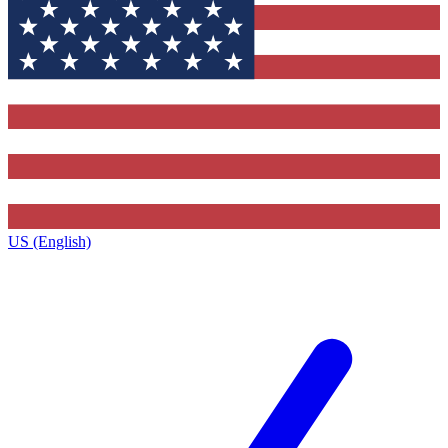
US (English)