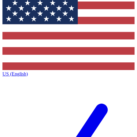
US (English)