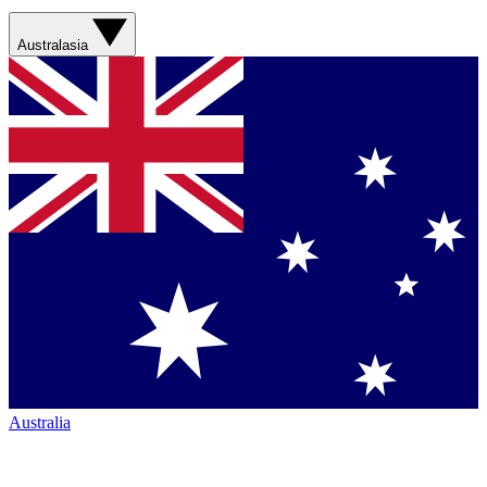
Australasia
Australia