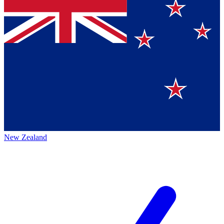
New Zealand