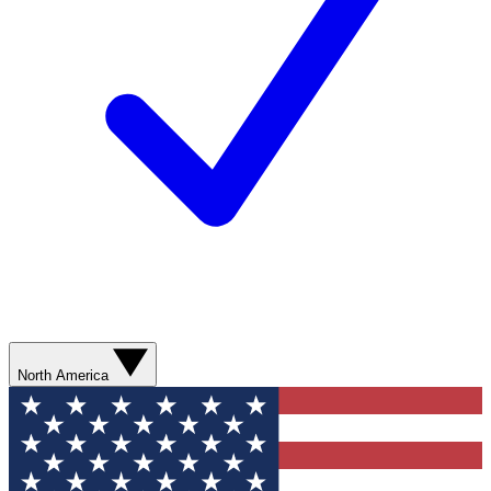
North America