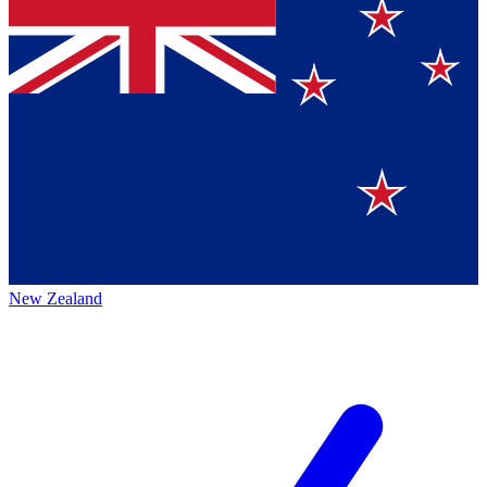
New Zealand