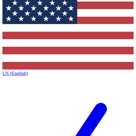
US (English)