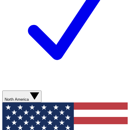
North America