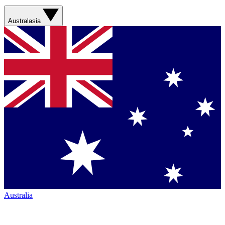
Australasia
Australia