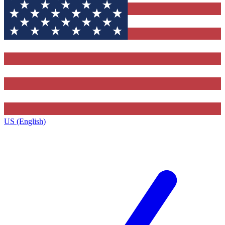
US (English)