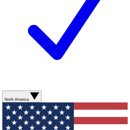
North America