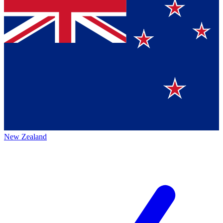
New Zealand