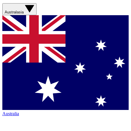
Australasia
Australia