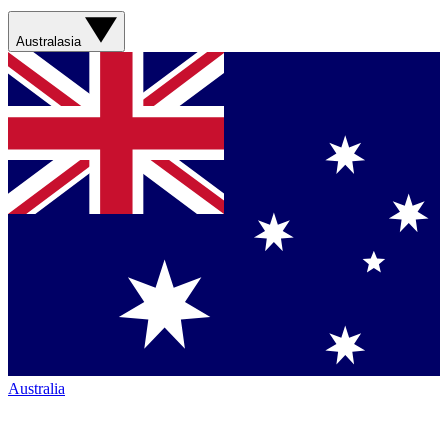
Australasia
Australia