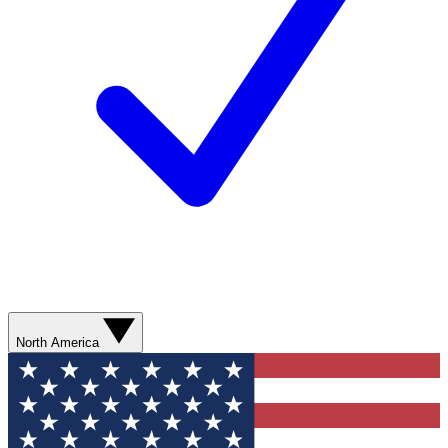
North America