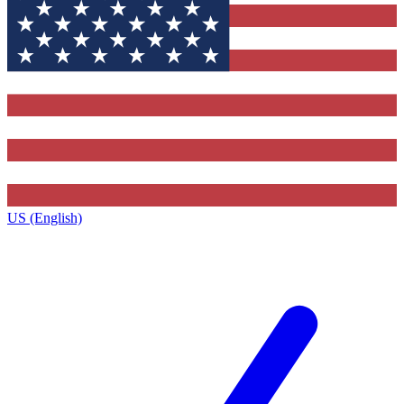
US (English)