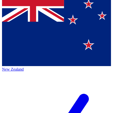
New Zealand