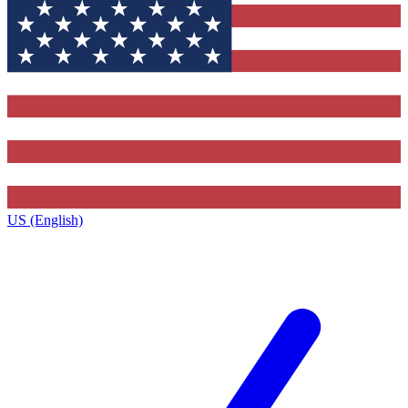
US (English)