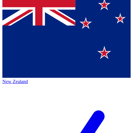
New Zealand