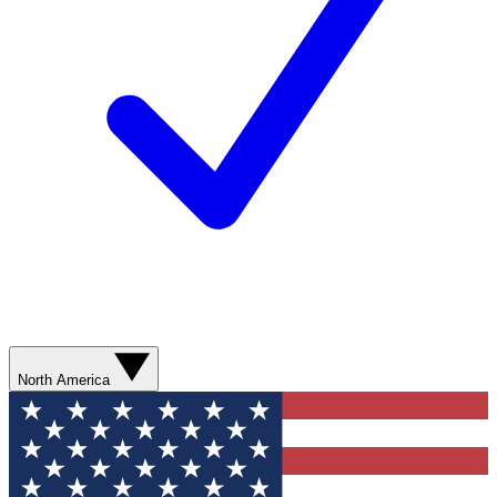
North America