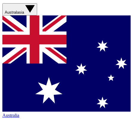
Australasia
Australia