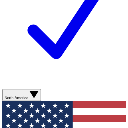
North America