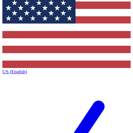
US (English)