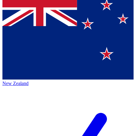
New Zealand