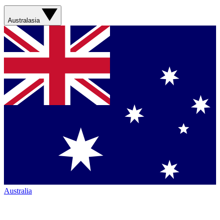
Australasia
Australia