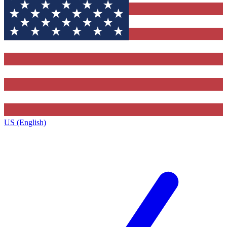
US (English)