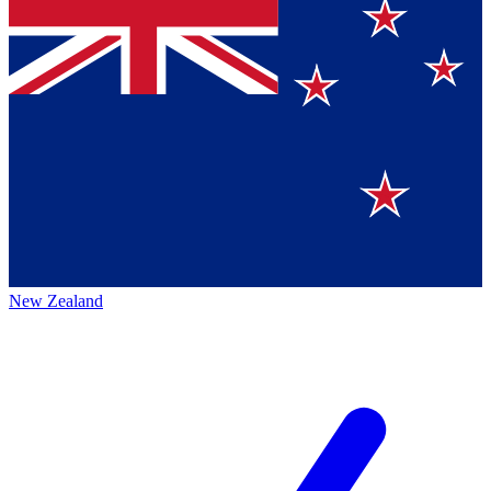
New Zealand