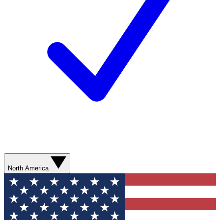
North America