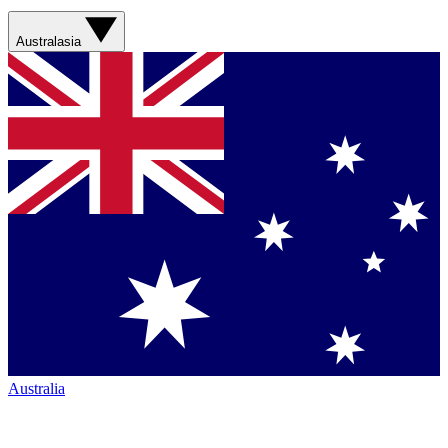
Australasia
Australia