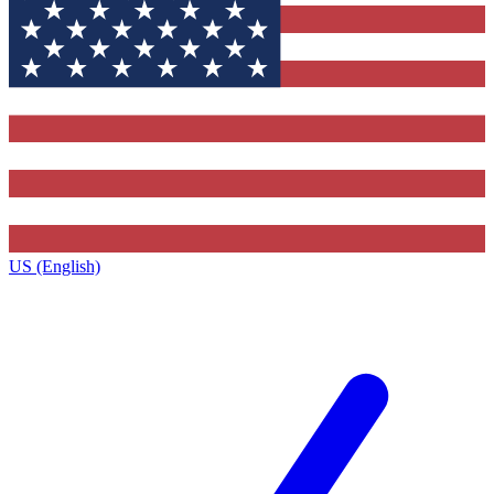
US (English)