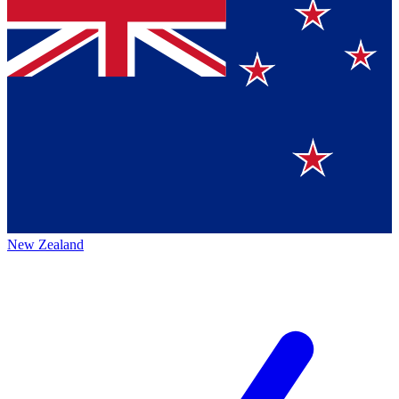
New Zealand