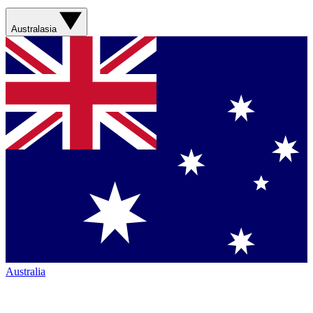
Australasia
Australia