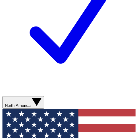
North America