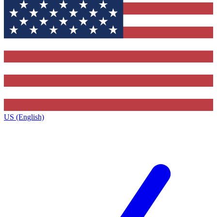
US (English)