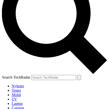
Search TechRadar
Nyheter
Tester
Mobil
TV
Laptop
Gaming