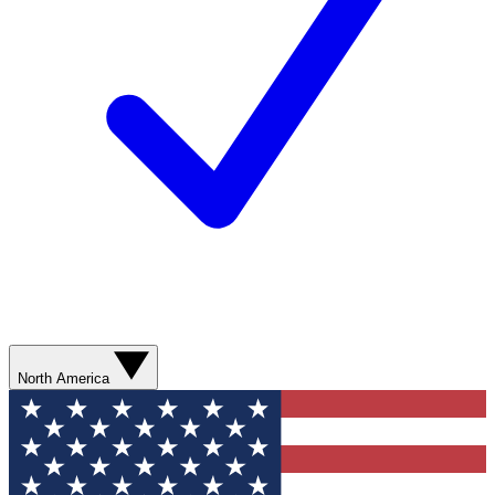
North America