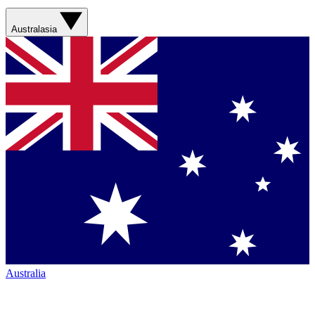
Australasia
Australia