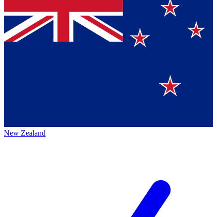
New Zealand